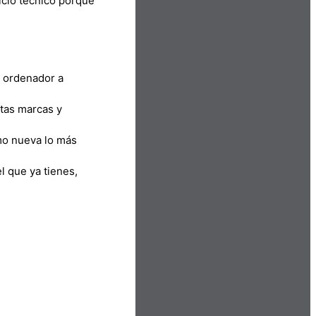
icio técnico porque
u ordenador a
ntas marcas y
omo nueva lo más
l que ya tienes,
tus nec ullamcorper