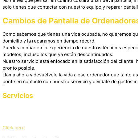
No tienes que pensar en cuánto costará una nueva pantalla, m
solo tienes que contactar con nuestro equipo y reparar pantal
Cambios de Pantalla de Ordenadore
Como sabemos que tienes una vida ocupada, no queremos que 
domicilio y la reparamos en tiempo récord.
Puedes confiar en la experiencia de nuestros técnicos especi
modelos, incluso los que ya están descontinuados.
Nuestro servicio está enfocado en la satisfacción del cliente,
pronto posible.
Llama ahora y devuélvele la vida a ese ordenador que tanto us
ponte en contacto con nuestro servicio y olvídate de gastos i
Servicios
Haz clic en el botón editar para cambiar este texto. Lorem ipsum
mattis, pulvinar dapibus leo.
Click here