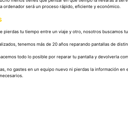
ucho menos tienes que pensar en qué tiempo la llevarás a serv
la ordenador será un proceso rápido, eficiente y económico.
s
pierdas tu tiempo entre un viaje y otro, nosotros buscamos t
alizados, tenemos más de 20 años reparando pantallas de disti
 hacemos todo lo posible por reparar tu pantalla y devolverla c
as, no gastes en un equipo nuevo ni pierdas la información en e
nnecesarios.
 dolor sit amet, consectetur adipiscing elit. Ut elit tellus, luc