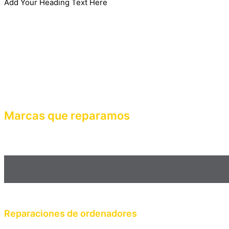
Add Your Heading Text Here
Marcas que reparamos
Haz clic en el botón editar para cambiar este texto. Lorem ipsum
mattis, pulvinar dapibus leo.
Reparaciones de ordenadores