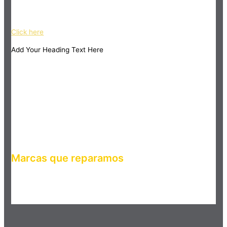
ipsum dolor sit amet, consectetur adipiscing elit. Ut elit tellus,
luctus nec ullamcorper mattis, pulvinar dapibus leo.
Click here
Add Your Heading Text Here
Marcas que reparamos
Haz clic en el botón editar para cambiar este texto. Lorem
ipsum dolor sit amet, consectetur adipiscing elit. Ut elit tellus,
luctus nec ullamcorper mattis, pulvinar dapibus leo.