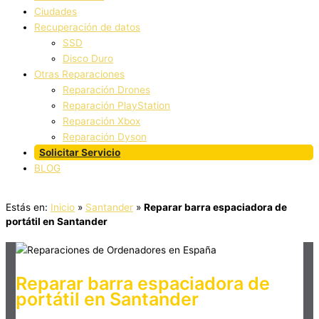
Ciudades
Recuperación de datos
SSD
Disco Duro
Otras Reparaciones
Reparación Drones
Reparación PlayStation
Reparación Xbox
Reparación Dyson
Solicitar Servicio
BLOG
Estás en:
Inicio
»
Santander
»
Reparar barra espaciadora de
portátil en Santander
Reparar barra espaciadora de
portátil en Santander