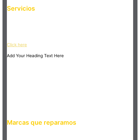
Servicios
Haz clic en el botón editar para cambiar este texto. Lorem
ipsum dolor sit amet, consectetur adipiscing elit. Ut elit tellus,
luctus nec ullamcorper mattis, pulvinar dapibus leo.
Click here
Add Your Heading Text Here
Marcas que reparamos
Haz clic en el botón editar para cambiar este texto. Lorem