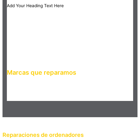
Add Your Heading Text Here
Marcas que reparamos
Haz clic en el botón editar para cambiar este texto. Lorem
ipsum dolor sit amet, consectetur adipiscing elit. Ut elit tellus,
luctus nec ullamcorper mattis, pulvinar dapibus leo.
Reparaciones de ordenadores