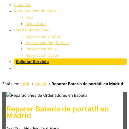
Ciudades
Recuperación de datos
SSD
Disco Duro
Otras Reparaciones
Reparación Drones
Reparación PlayStation
Reparación Xbox
Reparación Dyson
Solicitar Servicio
BLOG
Estás en:
Inicio
»
Madrid
»
Reparar Batería de portátil en Madrid
Reparar Batería de portátil en
Madrid
Add Your Heading Text Here