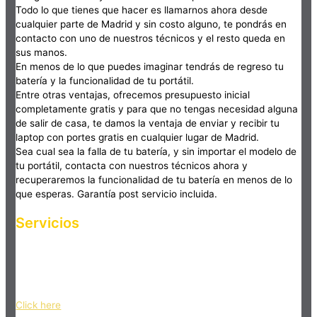
Todo lo que tienes que hacer es llamarnos ahora desde
cualquier parte de Madrid y sin costo alguno, te pondrás en
contacto con uno de nuestros técnicos y el resto queda en
sus manos.
En menos de lo que puedes imaginar tendrás de regreso tu
batería y la funcionalidad de tu portátil.
Entre otras ventajas, ofrecemos presupuesto inicial
completamente gratis y para que no tengas necesidad alguna
de salir de casa, te damos la ventaja de enviar y recibir tu
laptop con portes gratis en cualquier lugar de Madrid.
Sea cual sea la falla de tu batería, y sin importar el modelo de
tu portátil, contacta con nuestros técnicos ahora y
recuperaremos la funcionalidad de tu batería en menos de lo
que esperas. Garantía post servicio incluida.
Servicios
Haz clic en el botón editar para cambiar este texto. Lorem
ipsum dolor sit amet, consectetur adipiscing elit. Ut elit tellus,
luctus nec ullamcorper mattis, pulvinar dapibus leo.
Click here