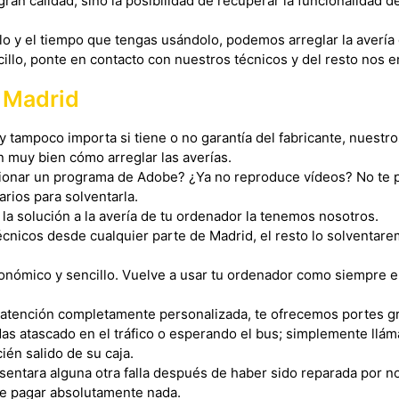
an calidad, sino la posibilidad de recuperar la funcionalidad 
o y el tiempo que tengas usándolo, podemos arreglar la avería
illo, ponte en contacto con nuestros técnicos y del resto nos
n Madrid
tampoco importa si tiene o no garantía del fabricante, nuestro
muy bien cómo arreglar las averías.
ionar un programa de Adobe? ¿Ya no reproduce vídeos? No te 
arios para solventarla.
a solución a la avería de tu ordenador la tenemos nosotros.
cnicos desde cualquier parte de Madrid, el resto lo solventare
onómico y sencillo. Vuelve a usar tu ordenador como siempre 
 atención completamente personalizada, te ofrecemos portes gr
as atascado en el tráfico o esperando el bus; simplemente llá
én salido de su caja.
sentara alguna otra falla después de haber sido reparada por n
e pagar absolutamente nada.