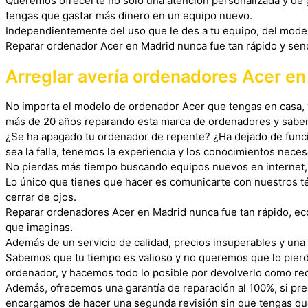
Queremos ofrecerte no solo una atención personalizada y de gr
tengas que gastar más dinero en un equipo nuevo.
Independientemente del uso que le des a tu equipo, del model
Reparar ordenador Acer en Madrid nunca fue tan rápido y senc
Arreglar avería ordenadores Acer e
No importa el modelo de ordenador Acer que tengas en casa, y 
más de 20 años reparando esta marca de ordenadores y saben 
¿Se ha apagado tu ordenador de repente? ¿Ha dejado de func
sea la falla, tenemos la experiencia y los conocimientos neces
No pierdas más tiempo buscando equipos nuevos en internet, l
Lo único que tienes que hacer es comunicarte con nuestros té
cerrar de ojos.
Reparar ordenadores Acer en Madrid nunca fue tan rápido, ec
que imaginas.
Además de un servicio de calidad, precios insuperables y una
Sabemos que tu tiempo es valioso y no queremos que lo pierd
ordenador, y hacemos todo lo posible por devolverlo como reci
Además, ofrecemos una garantía de reparación al 100%, si pre
encargamos de hacer una segunda revisión sin que tengas qu