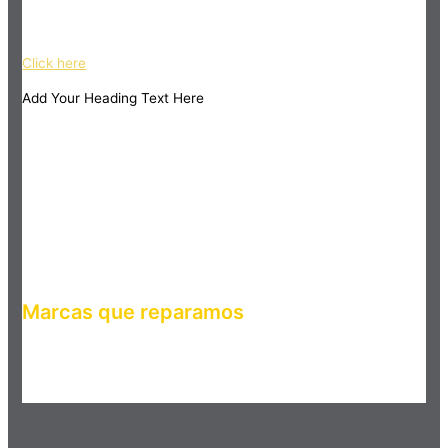
ipsum dolor sit amet, consectetur adipiscing elit. Ut elit tellus,
luctus nec ullamcorper mattis, pulvinar dapibus leo.
Click here
Add Your Heading Text Here
Marcas que reparamos
Haz clic en el botón editar para cambiar este texto. Lorem
ipsum dolor sit amet, consectetur adipiscing elit. Ut elit tellus,
luctus nec ullamcorper mattis, pulvinar dapibus leo.