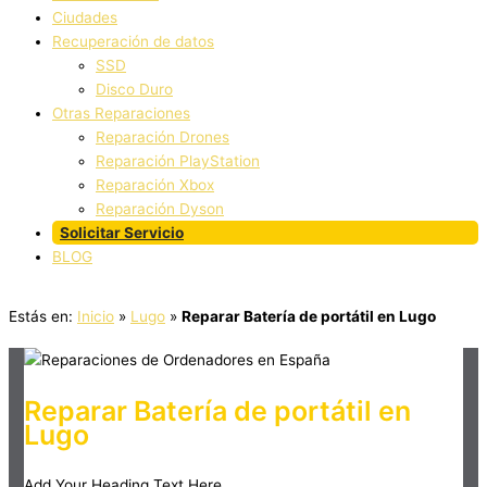
Ciudades
Recuperación de datos
SSD
Disco Duro
Otras Reparaciones
Reparación Drones
Reparación PlayStation
Reparación Xbox
Reparación Dyson
Solicitar Servicio
BLOG
Estás en:
Inicio
»
Lugo
»
Reparar Batería de portátil en Lugo
Reparar Batería de portátil en
Lugo
Add Your Heading Text Here