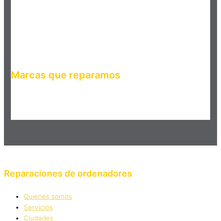
Marcas que reparamos
Haz clic en el botón editar para cambiar este texto. Lorem
ipsum dolor sit amet, consectetur adipiscing elit. Ut elit tellus,
luctus nec ullamcorper mattis, pulvinar dapibus leo.
Reparaciones de ordenadores
Quienes somos
Servicios
Ciudades