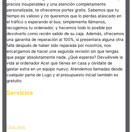
precios insuperables y una atención completamente
personalizada, te ofrecemos portes gratis. Sabemos que tu
tiempo es valioso y no queremos que lo pierdas atascado en
el tráfico o esperando el bus; simplemente llámanos,
recogemos tu ordenador, y hacemos todo lo posible por
devolverlo como recién salido de su caja. Además, ofrecemos
una garantía de reparación al 100%, si presentara alguna otra
falla después de haber sido reparada por nosotros, nos
encargamos de hacer una segunda revisión sin que tengas
que pagar absolutamente nada. ¿Qué esperas? Devuélvele la
vida al ordenador Acer que tienes en casa y olvídate de
gastar extra en un equipo nuevo. Atendemos llamadas desde
cualquier parte de Lugo y el presupuesto inicial también es
gratuito.
Servicios
Haz clic en el botón editar para cambiar este texto. Lorem
ipsum dolor sit amet, consectetur adipiscing elit. Ut elit tellus,
luctus nec ullamcorper mattis, pulvinar dapibus leo.
Click here