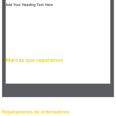
Add Your Heading Text Here
Marcas que reparamos
Haz clic en el botón editar para cambiar este texto. Lorem
ipsum dolor sit amet, consectetur adipiscing elit. Ut elit tellus,
luctus nec ullamcorper mattis, pulvinar dapibus leo.
Reparaciones de ordenadores