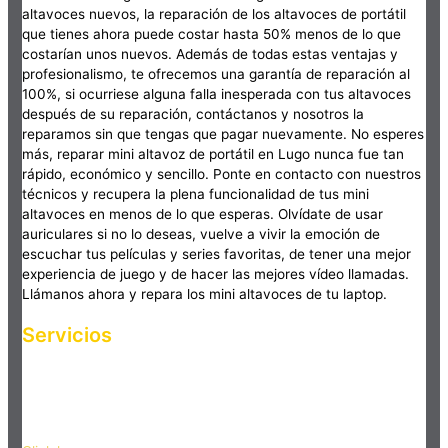
altavoces nuevos, la reparación de los altavoces de portátil
que tienes ahora puede costar hasta 50% menos de lo que
costarían unos nuevos. Además de todas estas ventajas y
profesionalismo, te ofrecemos una garantía de reparación al
100%, si ocurriese alguna falla inesperada con tus altavoces
después de su reparación, contáctanos y nosotros la
reparamos sin que tengas que pagar nuevamente. No esperes
más, reparar mini altavoz de portátil en Lugo nunca fue tan
rápido, económico y sencillo. Ponte en contacto con nuestros
técnicos y recupera la plena funcionalidad de tus mini
altavoces en menos de lo que esperas. Olvídate de usar
auriculares si no lo deseas, vuelve a vivir la emoción de
escuchar tus películas y series favoritas, de tener una mejor
experiencia de juego y de hacer las mejores vídeo llamadas.
Llámanos ahora y repara los mini altavoces de tu laptop.
Servicios
Haz clic en el botón editar para cambiar este texto. Lorem
ipsum dolor sit amet, consectetur adipiscing elit. Ut elit tellus,
luctus nec ullamcorper mattis, pulvinar dapibus leo.