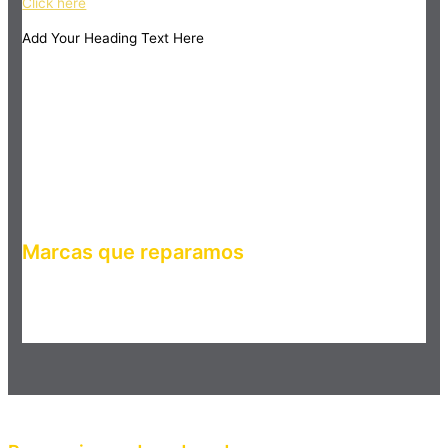
Click here
Add Your Heading Text Here
Marcas que reparamos
Haz clic en el botón editar para cambiar este texto. Lorem
ipsum dolor sit amet, consectetur adipiscing elit. Ut elit tellus,
luctus nec ullamcorper mattis, pulvinar dapibus leo.