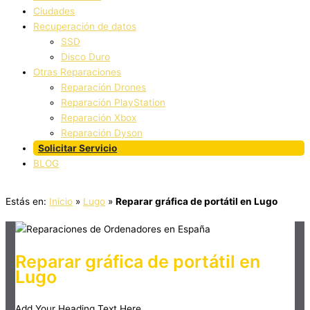
Ciudades
Recuperación de datos
SSD
Disco Duro
Otras Reparaciones
Reparación Drones
Reparación PlayStation
Reparación Xbox
Reparación Dyson
Solicitar Servicio
BLOG
Estás en:
Inicio
»
Lugo
»
Reparar gráfica de portátil en Lugo
Reparar gráfica de portátil en
Lugo
Add Your Heading Text Here