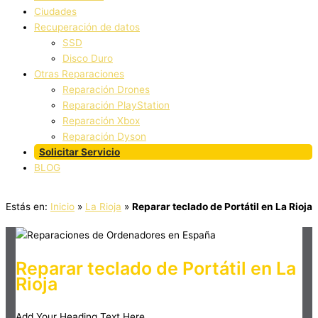
Ciudades
Recuperación de datos
SSD
Disco Duro
Otras Reparaciones
Reparación Drones
Reparación PlayStation
Reparación Xbox
Reparación Dyson
Solicitar Servicio
BLOG
Estás en:
Inicio
»
La Rioja
»
Reparar teclado de Portátil en La Rioja
Reparar teclado de Portátil en La
Rioja
Add Your Heading Text Here