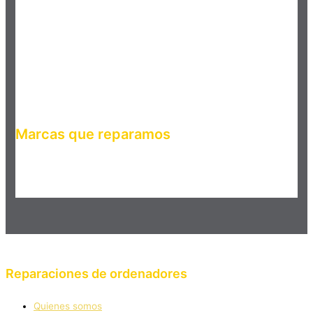
Marcas que reparamos
Haz clic en el botón editar para cambiar este texto. Lorem
ipsum dolor sit amet, consectetur adipiscing elit. Ut elit tellus,
luctus nec ullamcorper mattis, pulvinar dapibus leo.
Reparaciones de ordenadores
Quienes somos