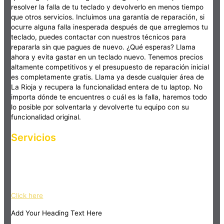
resolver la falla de tu teclado y devolverlo en menos tiempo
que otros servicios. Incluimos una garantía de reparación, si
ocurre alguna falla inesperada después de que arreglemos tu
teclado, puedes contactar con nuestros técnicos para
repararla sin que pagues de nuevo. ¿Qué esperas? Llama
ahora y evita gastar en un teclado nuevo. Tenemos precios
altamente competitivos y el presupuesto de reparación inicial
es completamente gratis. Llama ya desde cualquier área de
La Rioja y recupera la funcionalidad entera de tu laptop. No
importa dónde te encuentres o cuál es la falla, haremos todo
lo posible por solventarla y devolverte tu equipo con su
funcionalidad original.
Servicios
Haz clic en el botón editar para cambiar este texto. Lorem
ipsum dolor sit amet, consectetur adipiscing elit. Ut elit tellus,
luctus nec ullamcorper mattis, pulvinar dapibus leo.
Click here
Add Your Heading Text Here