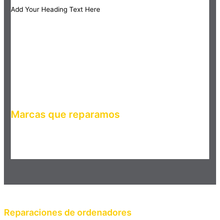
Add Your Heading Text Here
Marcas que reparamos
Haz clic en el botón editar para cambiar este texto. Lorem
ipsum dolor sit amet, consectetur adipiscing elit. Ut elit tellus,
luctus nec ullamcorper mattis, pulvinar dapibus leo.
Reparaciones de ordenadores