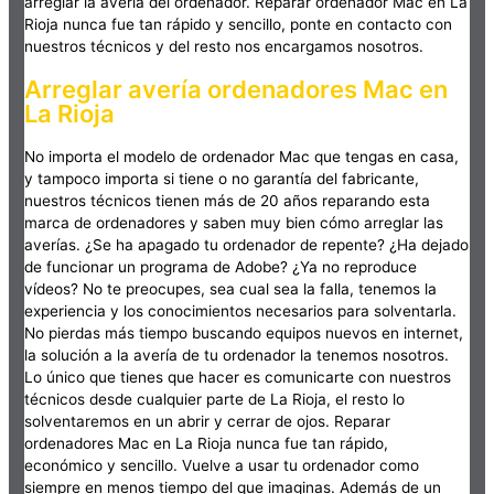
arreglar la avería del ordenador. Reparar ordenador Mac en La
Rioja nunca fue tan rápido y sencillo, ponte en contacto con
nuestros técnicos y del resto nos encargamos nosotros.
Arreglar avería ordenadores Mac en
La Rioja
No importa el modelo de ordenador Mac que tengas en casa,
y tampoco importa si tiene o no garantía del fabricante,
nuestros técnicos tienen más de 20 años reparando esta
marca de ordenadores y saben muy bien cómo arreglar las
averías. ¿Se ha apagado tu ordenador de repente? ¿Ha dejado
de funcionar un programa de Adobe? ¿Ya no reproduce
vídeos? No te preocupes, sea cual sea la falla, tenemos la
experiencia y los conocimientos necesarios para solventarla.
No pierdas más tiempo buscando equipos nuevos en internet,
la solución a la avería de tu ordenador la tenemos nosotros.
Lo único que tienes que hacer es comunicarte con nuestros
técnicos desde cualquier parte de La Rioja, el resto lo
solventaremos en un abrir y cerrar de ojos. Reparar
ordenadores Mac en La Rioja nunca fue tan rápido,
económico y sencillo. Vuelve a usar tu ordenador como
siempre en menos tiempo del que imaginas. Además de un