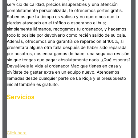
servicio de calidad, precios insuperables y una atención
completamente personalizada, te ofrecemos portes gratis.
Sabemos que tu tiempo es valioso y no queremos que lo
pierdas atascado en el tráfico o esperando el bus;
simplemente llámanos, recogemos tu ordenador, y hacemos
todo lo posible por devolverlo como recién salido de su caja.
Además, ofrecemos una garantía de reparación al 100%, si
presentara alguna otra falla después de haber sido reparada
por nosotros, nos encargamos de hacer una segunda revisión
sin que tengas que pagar absolutamente nada. ¿Qué esperas?
Devuélvele la vida al ordenador Mac que tienes en casa y
olvídate de gastar extra en un equipo nuevo. Atendemos
llamadas desde cualquier parte de La Rioja y el presupuesto
inicial también es gratuito.
Servicios
Haz clic en el botón editar para cambiar este texto. Lorem
ipsum dolor sit amet, consectetur adipiscing elit. Ut elit tellus,
luctus nec ullamcorper mattis, pulvinar dapibus leo.
Click here