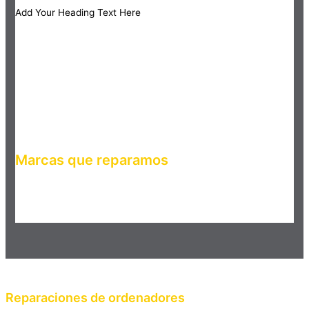
Add Your Heading Text Here
Marcas que reparamos
Haz clic en el botón editar para cambiar este texto. Lorem
ipsum dolor sit amet, consectetur adipiscing elit. Ut elit tellus,
luctus nec ullamcorper mattis, pulvinar dapibus leo.
Reparaciones de ordenadores