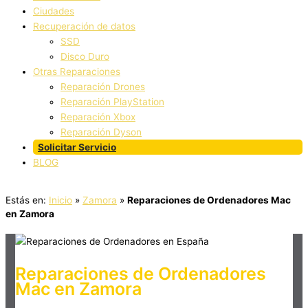
Ciudades
Recuperación de datos
SSD
Disco Duro
Otras Reparaciones
Reparación Drones
Reparación PlayStation
Reparación Xbox
Reparación Dyson
Solicitar Servicio
BLOG
Estás en:
Inicio
»
Zamora
»
Reparaciones de Ordenadores Mac
en Zamora
Reparaciones de Ordenadores
Mac en Zamora