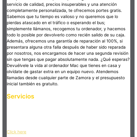
servicio de calidad, precios insuperables y una atención
completamente personalizada, te ofrecemos portes gratis.
Sabemos que tu tiempo es valioso y no queremos que lo
pierdas atascado en el tráfico o esperando el bus;
simplemente llámanos, recogemos tu ordenador, y hacemos
todo lo posible por devolverlo como recién salido de su caja.
Además, ofrecemos una garantía de reparación al 100%, si
presentara alguna otra falla después de haber sido reparada
por nosotros, nos encargamos de hacer una segunda revisión
sin que tengas que pagar absolutamente nada. ¿Qué esperas?
Devuélvele la vida al ordenador Mac que tienes en casa y
olvídate de gastar extra en un equipo nuevo. Atendemos
llamadas desde cualquier parte de Zamora y el presupuesto
inicial también es gratuito.
Servicios
Haz clic en el botón editar para cambiar este texto. Lorem
ipsum dolor sit amet, consectetur adipiscing elit. Ut elit tellus,
luctus nec ullamcorper mattis, pulvinar dapibus leo.
Click here