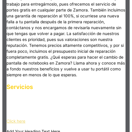
trabajo para entregárnoslo, pues ofrecemos el servicio de
portes gratis en cualquier parte de Zamora. También incluimos
una garantía de reparación al 100%, si ocurriese una nueva
falla a tu pantalla después de la primera reparación,
contáctanos y nos encargamos de revisarla nuevamente sin
que tengas que volver a pagar. La satisfacción de nuestros
clientes es prioridad, pues sus valoraciones son nuestra
reputación. Tenemos precios altamente competitivos, y por si
fuera poco, incluimos el presupuesto inicial de reparación
completamente gratis. ¿Qué esperas para hacer el cambio de
pantalla de notebooks en Zamora? Llama ahora y conoce más
a fondo nuestros beneficios y vuelve a usar tu portátil como
siempre en menos de lo que esperas.
Servicios
Haz clic en el botón editar para cambiar este texto. Lorem
ipsum dolor sit amet, consectetur adipiscing elit. Ut elit tellus,
luctus nec ullamcorper mattis, pulvinar dapibus leo.
Click here
Add Your Heading Text Here