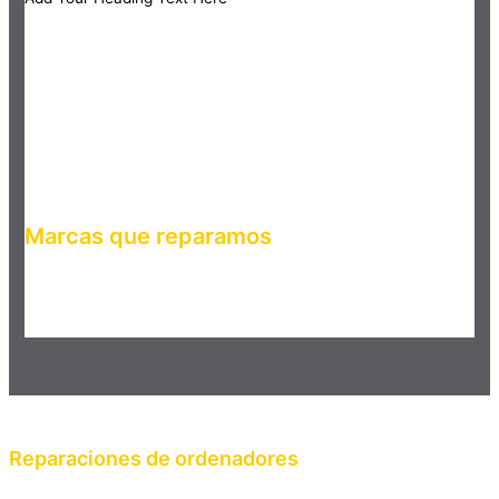
Marcas que reparamos
Haz clic en el botón editar para cambiar este texto. Lorem
ipsum dolor sit amet, consectetur adipiscing elit. Ut elit tellus,
luctus nec ullamcorper mattis, pulvinar dapibus leo.
Reparaciones de ordenadores