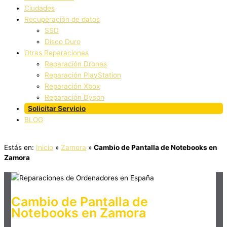
Ciudades
Recuperación de datos
SSD
Disco Duro
Otras Reparaciones
Reparación Drones
Reparación PlayStation
Reparación Xbox
Reparación Dyson
Solicitar Servicio
BLOG
Estás en:
Inicio
»
Zamora
»
Cambio de Pantalla de Notebooks en
Zamora
Cambio de Pantalla de
Notebooks en Zamora