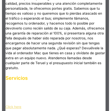
calidad, precios insuperables y una atención completamente
personalizada, te ofrecemos portes gratis. Sabemos que tu
tiempo es valioso y no queremos que lo pierdas atascado en
el tráfico o esperando el bus; simplemente llámanos,
recogemos tu ordenador, y hacemos todo lo posible por
devolverlo como recién salido de su caja. Además, ofrecemos
una garantía de reparación al 100%, si presentara alguna otra
falla después de haber sido reparada por nosotros, nos
encargamos de hacer una segunda revisión sin que tengas
que pagar absolutamente nada. ¿Qué esperas? Devuélvele la
vida al ordenador Mac que tienes en casa y olvídate de gastar
extra en un equipo nuevo. Atendemos llamadas desde
cualquier parte de Teruel y el presupuesto inicial también es
gratuito.
Servicios
Haz clic en el botón editar para cambiar este texto. Lorem
ipsum dolor sit amet, consectetur adipiscing elit. Ut elit tellus,
luctus nec ullamcorper mattis, pulvinar dapibus leo.
Click here