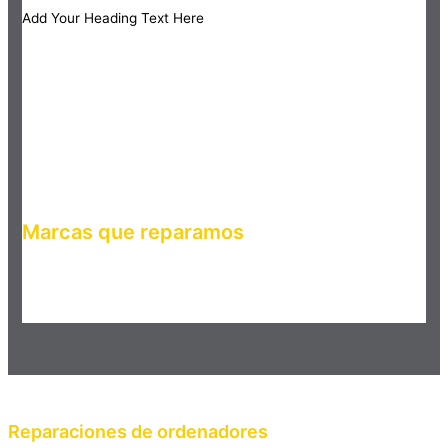
Add Your Heading Text Here
Marcas que reparamos
Haz clic en el botón editar para cambiar este texto. Lorem
ipsum dolor sit amet, consectetur adipiscing elit. Ut elit tellus,
luctus nec ullamcorper mattis, pulvinar dapibus leo.
Reparaciones de ordenadores