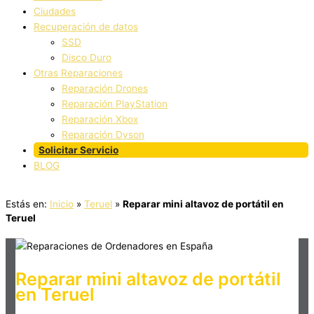
Ciudades
Recuperación de datos
SSD
Disco Duro
Otras Reparaciones
Reparación Drones
Reparación PlayStation
Reparación Xbox
Reparación Dyson
Solicitar Servicio
BLOG
Estás en:
Inicio
»
Teruel
»
Reparar mini altavoz de portátil en
Teruel
Reparar mini altavoz de portátil
en Teruel