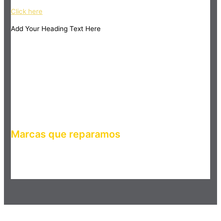
Click here
Add Your Heading Text Here
Marcas que reparamos
Haz clic en el botón editar para cambiar este texto. Lorem
ipsum dolor sit amet, consectetur adipiscing elit. Ut elit tellus,
luctus nec ullamcorper mattis, pulvinar dapibus leo.