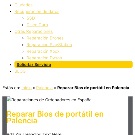
Ciudades
Recuperación de datos
SSD
Disco Duro
Otras Reparaciones
Reparación Drones
Reparación PlayStation
Reparación Xbox
Reparación Dyson
Solicitar Servicio
BLOG
Estás en:
Inicio
»
Palencia
»
Reparar Bios de portátil en Palencia
Reparar Bios de portátil en
Palencia
Add Your Heading Text Here