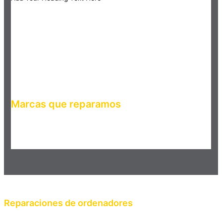
Marcas que reparamos
Haz clic en el botón editar para cambiar este texto. Lorem
ipsum dolor sit amet, consectetur adipiscing elit. Ut elit tellus,
luctus nec ullamcorper mattis, pulvinar dapibus leo.
Reparaciones de ordenadores