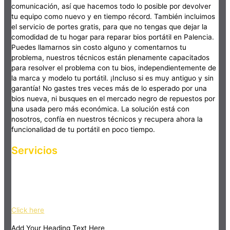
comunicación, así que hacemos todo lo posible por devolver
tu equipo como nuevo y en tiempo récord. También incluimos
el servicio de portes gratis, para que no tengas que dejar la
comodidad de tu hogar para reparar bios portátil en Palencia.
Puedes llamarnos sin costo alguno y comentarnos tu
problema, nuestros técnicos están plenamente capacitados
para resolver el problema con tu bios, independientemente de
la marca y modelo tu portátil. ¡Incluso si es muy antiguo y sin
garantía! No gastes tres veces más de lo esperado por una
bios nueva, ni busques en el mercado negro de repuestos por
una usada pero más económica. La solución está con
nosotros, confía en nuestros técnicos y recupera ahora la
funcionalidad de tu portátil en poco tiempo.
Servicios
Haz clic en el botón editar para cambiar este texto. Lorem
ipsum dolor sit amet, consectetur adipiscing elit. Ut elit tellus,
luctus nec ullamcorper mattis, pulvinar dapibus leo.
Click here
Add Your Heading Text Here