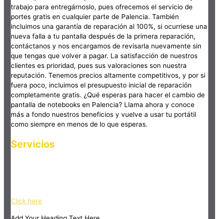
trabajo para entregárnoslo, pues ofrecemos el servicio de
portes gratis en cualquier parte de Palencia. También
incluimos una garantía de reparación al 100%, si ocurriese una
nueva falla a tu pantalla después de la primera reparación,
contáctanos y nos encargamos de revisarla nuevamente sin
que tengas que volver a pagar. La satisfacción de nuestros
clientes es prioridad, pues sus valoraciones son nuestra
reputación. Tenemos precios altamente competitivos, y por si
fuera poco, incluimos el presupuesto inicial de reparación
completamente gratis. ¿Qué esperas para hacer el cambio de
pantalla de notebooks en Palencia? Llama ahora y conoce
más a fondo nuestros beneficios y vuelve a usar tu portátil
como siempre en menos de lo que esperas.
Servicios
Haz clic en el botón editar para cambiar este texto. Lorem
ipsum dolor sit amet, consectetur adipiscing elit. Ut elit tellus,
luctus nec ullamcorper mattis, pulvinar dapibus leo.
Click here
Add Your Heading Text Here