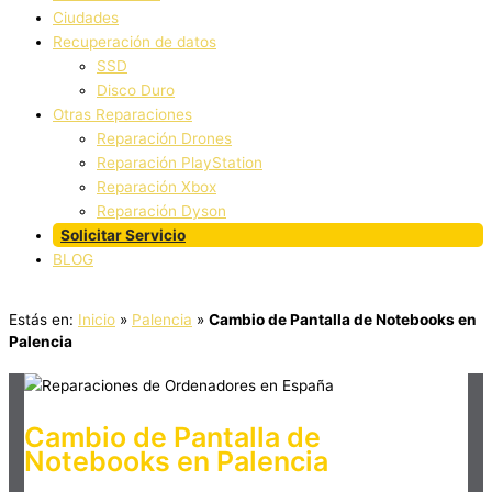
Ciudades
Recuperación de datos
SSD
Disco Duro
Otras Reparaciones
Reparación Drones
Reparación PlayStation
Reparación Xbox
Reparación Dyson
Solicitar Servicio
BLOG
Estás en:
Inicio
»
Palencia
»
Cambio de Pantalla de Notebooks en
Palencia
Cambio de Pantalla de
Notebooks en Palencia