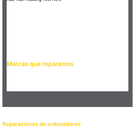
Marcas que reparamos
Haz clic en el botón editar para cambiar este texto. Lorem
ipsum dolor sit amet, consectetur adipiscing elit. Ut elit tellus,
luctus nec ullamcorper mattis, pulvinar dapibus leo.
Reparaciones de ordenadores