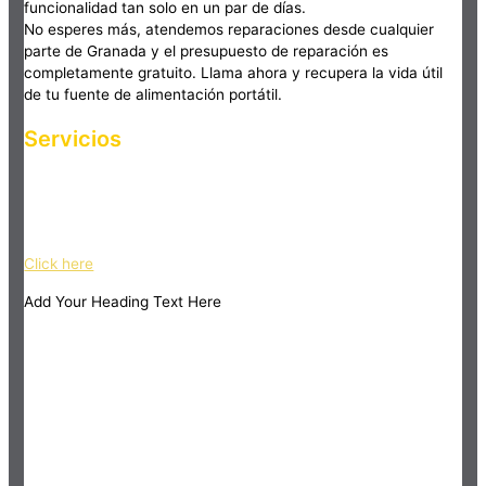
funcionalidad tan solo en un par de días.
No esperes más, atendemos reparaciones desde cualquier
parte de Granada y el presupuesto de reparación es
completamente gratuito. Llama ahora y recupera la vida útil
de tu fuente de alimentación portátil.
Servicios
Haz clic en el botón editar para cambiar este texto. Lorem
ipsum dolor sit amet, consectetur adipiscing elit. Ut elit tellus,
luctus nec ullamcorper mattis, pulvinar dapibus leo.
Click here
Add Your Heading Text Here