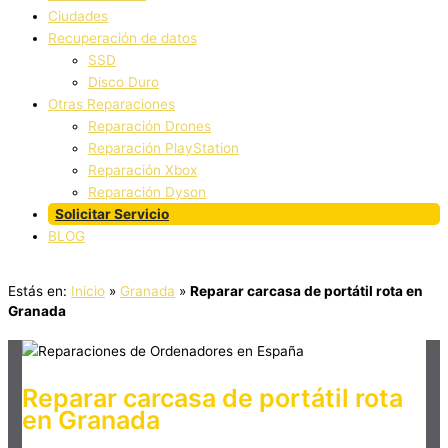
Ciudades
Recuperación de datos
SSD
Disco Duro
Otras Reparaciones
Reparación Drones
Reparación PlayStation
Reparación Xbox
Reparación Dyson
Solicitar Servicio
BLOG
Estás en:
Inicio
»
Granada
»
Reparar carcasa de portátil rota en
Granada
Reparar carcasa de portátil rota
en Granada