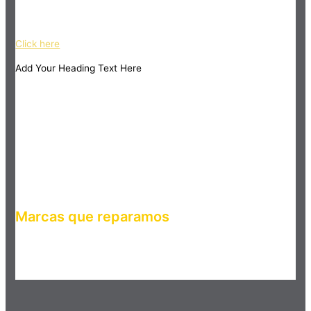
ipsum dolor sit amet, consectetur adipiscing elit. Ut elit tellus,
luctus nec ullamcorper mattis, pulvinar dapibus leo.
Click here
Add Your Heading Text Here
Marcas que reparamos
Haz clic en el botón editar para cambiar este texto. Lorem
ipsum dolor sit amet, consectetur adipiscing elit. Ut elit tellus,
luctus nec ullamcorper mattis, pulvinar dapibus leo.