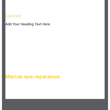
ipsum dolor sit amet, consectetur adipiscing elit. Ut elit tellus,
luctus nec ullamcorper mattis, pulvinar dapibus leo.
Click here
Add Your Heading Text Here
Marcas que reparamos
Haz clic en el botón editar para cambiar este texto. Lorem
ipsum dolor sit amet, consectetur adipiscing elit. Ut elit tellus,
luctus nec ullamcorper mattis, pulvinar dapibus leo.