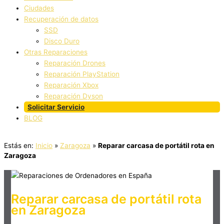
Ciudades
Recuperación de datos
SSD
Disco Duro
Otras Reparaciones
Reparación Drones
Reparación PlayStation
Reparación Xbox
Reparación Dyson
Solicitar Servicio
BLOG
Estás en:
Inicio
»
Zaragoza
»
Reparar carcasa de portátil rota en
Zaragoza
Reparar carcasa de portátil rota
en Zaragoza