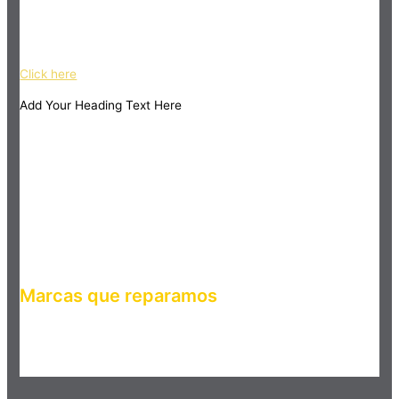
Haz clic en el botón editar para cambiar este texto. Lorem
ipsum dolor sit amet, consectetur adipiscing elit. Ut elit tellus,
luctus nec ullamcorper mattis, pulvinar dapibus leo.
Click here
Add Your Heading Text Here
Marcas que reparamos
Haz clic en el botón editar para cambiar este texto. Lorem
ipsum dolor sit amet, consectetur adipiscing elit. Ut elit tellus,
luctus nec ullamcorper mattis, pulvinar dapibus leo.