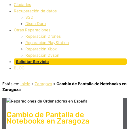
Ciudades
Recuperación de datos
SSD
Disco Duro
Otras Reparaciones
Reparación Drones
Reparación PlayStation
Reparación Xbox
Reparación Dyson
Solicitar Servicio
BLOG
Estás en:
Inicio
»
Zaragoza
»
Cambio de Pantalla de Notebooks en
Zaragoza
Cambio de Pantalla de
Notebooks en Zaragoza