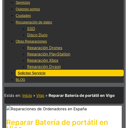
Servicios
Quienes somos
Ciudades
Recuperación de datos
SSD
Disco Duro
Otras Reparaciones
Reparación Drones
Reparación PlayStation
Reparación Xbox
Reparación Dyson
Solicitar Servicio
BLOG
Estás en:
Inicio
»
Vigo
»
Reparar Batería de portátil en Vigo
Reparar Batería de portátil en