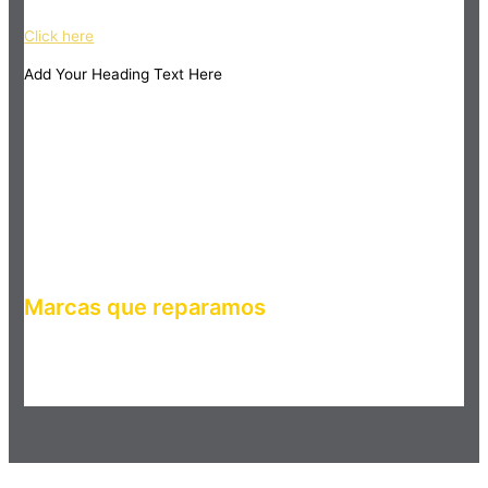
Click here
Add Your Heading Text Here
Marcas que reparamos
Haz clic en el botón editar para cambiar este texto. Lorem
ipsum dolor sit amet, consectetur adipiscing elit. Ut elit tellus,
luctus nec ullamcorper mattis, pulvinar dapibus leo.