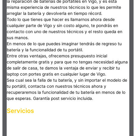
la reparación de baterías de portátiles en Vigo, y es esta
misma experiencia de nuestros técnicos lo que les permite
arreglar la batería y devolverla en tiempo récord.
Todo lo que tienes que hacer es llamarnos ahora desde
cualquier parte de Vigo y sin costo alguno, te pondrás en
contacto con uno de nuestros técnicos y el resto queda en
sus manos.
En menos de lo que puedes imaginar tendrás de regreso tu
batería y la funcionalidad de tu portátil.
Entre otras ventajas, ofrecemos presupuesto inicial
completamente gratis y para que no tengas necesidad alguna
de salir de casa, te damos la ventaja de enviar y recibir tu
laptop con portes gratis en cualquier lugar de Vigo.
Sea cual sea la falla de tu batería, y sin importar el modelo de
tu portátil, contacta con nuestros técnicos ahora y
recuperaremos la funcionalidad de tu batería en menos de lo
que esperas. Garantía post servicio incluida.
Servicios
Haz clic en el botón editar para cambiar este texto. Lorem
ipsum dolor sit amet, consectetur adipiscing elit. Ut elit tellus,
luctus nec ullamcorper mattis, pulvinar dapibus leo.