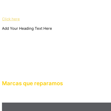
Haz clic en el botón editar para cambiar este texto. Lorem ipsum
mattis, pulvinar dapibus leo.
Click here
Add Your Heading Text Here
Marcas que reparamos
Haz clic en el botón editar para cambiar este texto. Lorem ipsum
mattis, pulvinar dapibus leo.