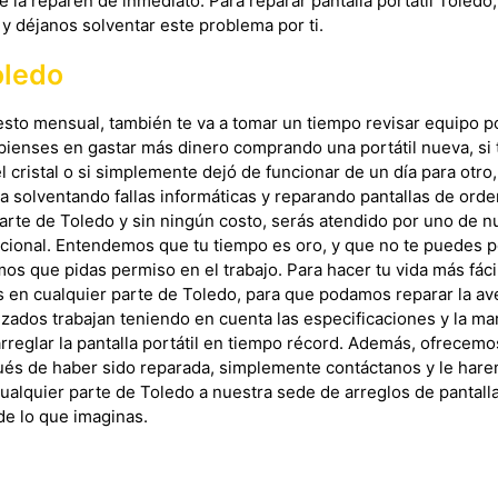
que la reparen de inmediato. Para reparar pantalla portátil Toledo
y déjanos solventar este problema por ti.
oledo
esto mensual, también te va a tomar un tiempo revisar equipo 
pienses en gastar más dinero comprando una portátil nueva, si t
 cristal o si simplemente dejó de funcionar de un día para otro,
solventando fallas informáticas y reparando pantallas de orden
arte de Toledo y sin ningún costo, serás atendido por uno de n
ncional. Entendemos que tu tiempo es oro, y que no te puedes p
s que pidas permiso en el trabajo. Para hacer tu vida más fáci
s en cualquier parte de Toledo, para que podamos reparar la aver
izados trabajan teniendo en cuenta las especificaciones y la mar
rreglar la pantalla portátil en tiempo récord. Además, ofrecemo
espués de haber sido reparada, simplemente contáctanos y le ha
alquier parte de Toledo a nuestra sede de arreglos de pantalla 
de lo que imaginas.