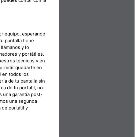
, puedes contar con la
por equipo, esperando
u pantalla tiene
 llámanos y lo
adores y portátiles.
uestros técnicos y en
ermitir quedarte en
l en todos los
ía de tu pantalla sin
ca de tu portátil, no
s una garantía post-
remos una segunda
de portátil y