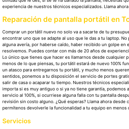
utilidad que le des, si se te ha dañado la pantalla, necesitas 
experiencia de nuestros técnicos especializados. Llama ahora 
Reparación de pantalla portátil en T
Comprar un portátil nuevo no solo va a sacarte de tu presupu
encontrar uno que se adapte al uso que le das a tu laptop. No 
alguna avería, por haberse caído, haber recibido un golpe en el
resolvemos. Puedes contar con más de 20 años de experiencia 
Lo único que tienes que hacer es llamarnos desde cualquier p
menos de lo que piensas, tu portátil estará de nuevo 100% fu
un atasco para entregarnos tu portátil, y mucho menos queremo
sentidos, ponemos a tu disposición el servicio de portes grati
salir de casa o acaparar tu tiempo. Nuestros técnicos especial
importa si es muy antiguo o si ya no tiene garantía, podemos a
servicio al 100%, si ocurriese alguna falla con tu pantalla d
revisión sin costo alguno. ¿Qué esperas? Llama ahora desde cu
permítenos devolverle la funcionalidad a tu equipo en menos 
Servicios