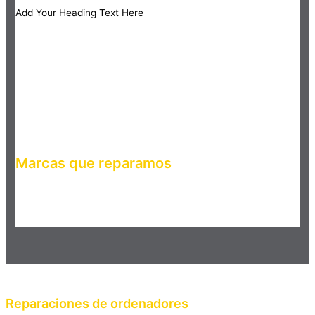
Add Your Heading Text Here
Marcas que reparamos
Haz clic en el botón editar para cambiar este texto. Lorem
ipsum dolor sit amet, consectetur adipiscing elit. Ut elit tellus,
luctus nec ullamcorper mattis, pulvinar dapibus leo.
Reparaciones de ordenadores