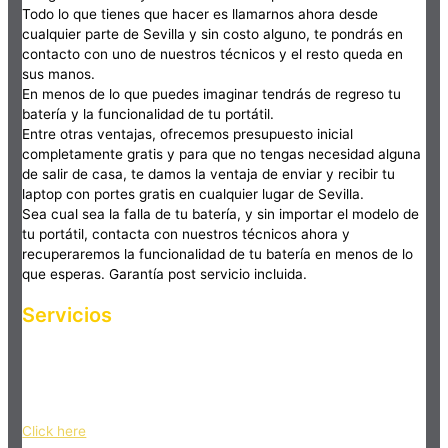
Todo lo que tienes que hacer es llamarnos ahora desde
cualquier parte de Sevilla y sin costo alguno, te pondrás en
contacto con uno de nuestros técnicos y el resto queda en
sus manos.
En menos de lo que puedes imaginar tendrás de regreso tu
batería y la funcionalidad de tu portátil.
Entre otras ventajas, ofrecemos presupuesto inicial
completamente gratis y para que no tengas necesidad alguna
de salir de casa, te damos la ventaja de enviar y recibir tu
laptop con portes gratis en cualquier lugar de Sevilla.
Sea cual sea la falla de tu batería, y sin importar el modelo de
tu portátil, contacta con nuestros técnicos ahora y
recuperaremos la funcionalidad de tu batería en menos de lo
que esperas. Garantía post servicio incluida.
Servicios
Haz clic en el botón editar para cambiar este texto. Lorem
ipsum dolor sit amet, consectetur adipiscing elit. Ut elit tellus,
luctus nec ullamcorper mattis, pulvinar dapibus leo.
Click here