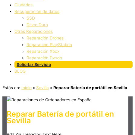
Ciudades
Recuperación de datos
SSD
Disco Duro
Otras Reparaciones
Reparación Drones
Reparación PlayStation
Reparación Xbox
Reparación Dyson
Solicitar Servicio
BLOG
Estás en:
Inicio
»
Sevilla
»
Reparar Batería de portátil en Sevilla
Reparar Batería de portátil en
Sevilla
Add Your Heading Text Here