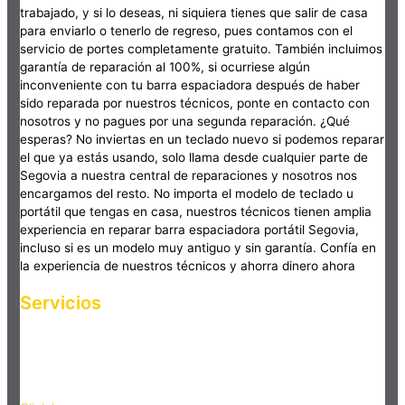
trabajado, y si lo deseas, ni siquiera tienes que salir de casa
para enviarlo o tenerlo de regreso, pues contamos con el
servicio de portes completamente gratuito. También incluimos
garantía de reparación al 100%, si ocurriese algún
inconveniente con tu barra espaciadora después de haber
sido reparada por nuestros técnicos, ponte en contacto con
nosotros y no pagues por una segunda reparación. ¿Qué
esperas? No inviertas en un teclado nuevo si podemos reparar
el que ya estás usando, solo llama desde cualquier parte de
Segovia a nuestra central de reparaciones y nosotros nos
encargamos del resto. No importa el modelo de teclado u
portátil que tengas en casa, nuestros técnicos tienen amplia
experiencia en reparar barra espaciadora portátil Segovia,
incluso si es un modelo muy antiguo y sin garantía. Confía en
la experiencia de nuestros técnicos y ahorra dinero ahora
Servicios
Haz clic en el botón editar para cambiar este texto. Lorem
ipsum dolor sit amet, consectetur adipiscing elit. Ut elit tellus,
luctus nec ullamcorper mattis, pulvinar dapibus leo.