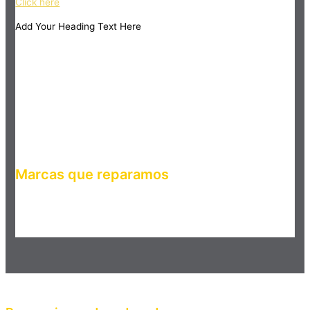
Click here
Add Your Heading Text Here
Marcas que reparamos
Haz clic en el botón editar para cambiar este texto. Lorem
ipsum dolor sit amet, consectetur adipiscing elit. Ut elit tellus,
luctus nec ullamcorper mattis, pulvinar dapibus leo.