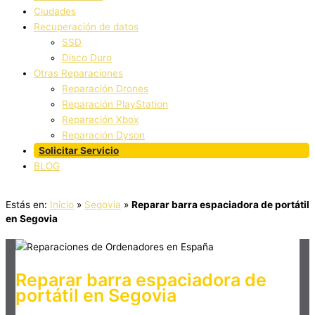
Ciudades
Recuperación de datos
SSD
Disco Duro
Otras Reparaciones
Reparación Drones
Reparación PlayStation
Reparación Xbox
Reparación Dyson
Solicitar Servicio
BLOG
Estás en:
Inicio
»
Segovia
»
Reparar barra espaciadora de portátil
en Segovia
Reparar barra espaciadora de
portátil en Segovia