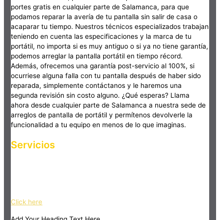
portes gratis en cualquier parte de Salamanca, para que
podamos reparar la avería de tu pantalla sin salir de casa o
acaparar tu tiempo. Nuestros técnicos especializados trabajan
teniendo en cuenta las especificaciones y la marca de tu
portátil, no importa si es muy antiguo o si ya no tiene garantía,
podemos arreglar la pantalla portátil en tiempo récord.
Además, ofrecemos una garantía post-servicio al 100%, si
ocurriese alguna falla con tu pantalla después de haber sido
reparada, simplemente contáctanos y le haremos una
segunda revisión sin costo alguno. ¿Qué esperas? Llama
ahora desde cualquier parte de Salamanca a nuestra sede de
arreglos de pantalla de portátil y permítenos devolverle la
funcionalidad a tu equipo en menos de lo que imaginas.
Servicios
Haz clic en el botón editar para cambiar este texto. Lorem
ipsum dolor sit amet, consectetur adipiscing elit. Ut elit tellus,
luctus nec ullamcorper mattis, pulvinar dapibus leo.
Click here
Add Your Heading Text Here