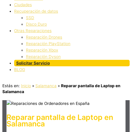
Ciudades
Recuperación de datos
SSD
Disco Duro
Otras Reparaciones
Reparación Drones
Reparación PlayStation
Reparación Xbox
Reparación Dyson
Solicitar Servicio
BLOG
Estás en:
Inicio
»
Salamanca
»
Reparar pantalla de Laptop en
Salamanca
Reparar pantalla de Laptop en
Salamanca