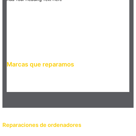
Marcas que reparamos
Haz clic en el botón editar para cambiar este texto. Lorem
ipsum dolor sit amet, consectetur adipiscing elit. Ut elit tellus,
luctus nec ullamcorper mattis, pulvinar dapibus leo.
Reparaciones de ordenadores