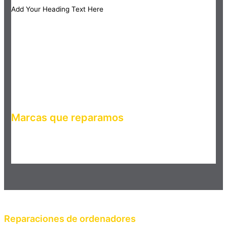
Add Your Heading Text Here
Marcas que reparamos
Haz clic en el botón editar para cambiar este texto. Lorem
ipsum dolor sit amet, consectetur adipiscing elit. Ut elit tellus,
luctus nec ullamcorper mattis, pulvinar dapibus leo.
Reparaciones de ordenadores