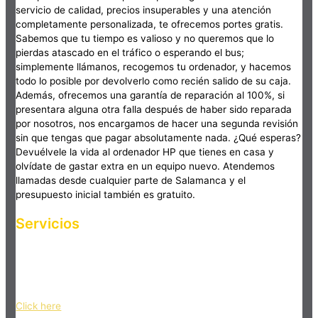
servicio de calidad, precios insuperables y una atención
completamente personalizada, te ofrecemos portes gratis.
Sabemos que tu tiempo es valioso y no queremos que lo
pierdas atascado en el tráfico o esperando el bus;
simplemente llámanos, recogemos tu ordenador, y hacemos
todo lo posible por devolverlo como recién salido de su caja.
Además, ofrecemos una garantía de reparación al 100%, si
presentara alguna otra falla después de haber sido reparada
por nosotros, nos encargamos de hacer una segunda revisión
sin que tengas que pagar absolutamente nada. ¿Qué esperas?
Devuélvele la vida al ordenador HP que tienes en casa y
olvídate de gastar extra en un equipo nuevo. Atendemos
llamadas desde cualquier parte de Salamanca y el
presupuesto inicial también es gratuito.
Servicios
Haz clic en el botón editar para cambiar este texto. Lorem
ipsum dolor sit amet, consectetur adipiscing elit. Ut elit tellus,
luctus nec ullamcorper mattis, pulvinar dapibus leo.
Click here