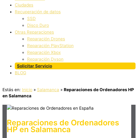
Ciudades
Recuperación de datos
SSD
Disco Duro
Otras Reparaciones
Reparación Drones
Reparación PlayStation
Reparación Xbox
Reparación Dyson
Solicitar Servicio
BLOG
Estás en:
Inicio
»
Salamanca
»
Reparaciones de Ordenadores HP
en Salamanca
Reparaciones de Ordenadores
HP en Salamanca