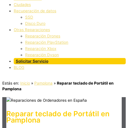
Ciudades
Recuperación de datos
SSD
Disco Duro
Otras Reparaciones
Reparación Drones
Reparación PlayStation
Reparación Xbox
Reparación Dyson
Solicitar Servicio
BLOG
Estás en:
Inicio
»
Pamplona
»
Reparar teclado de Portátil en
Pamplona
Reparar teclado de Portátil en
Pamplona