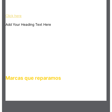
ipsum dolor sit amet, consectetur adipiscing elit. Ut elit tellus,
luctus nec ullamcorper mattis, pulvinar dapibus leo.
Click here
Add Your Heading Text Here
Marcas que reparamos
Haz clic en el botón editar para cambiar este texto. Lorem
ipsum dolor sit amet, consectetur adipiscing elit. Ut elit tellus,
luctus nec ullamcorper mattis, pulvinar dapibus leo.