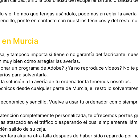
an calidad, sino la posibilidad de recuperar la funcionalidad 
o y el tiempo que tengas usándolo, podemos arreglar la avería
encillo, ponte en contacto con nuestros técnicos y del resto 
 en Murcia
 y tampoco importa si tiene o no garantía del fabricante, nues
muy bien cómo arreglar las averías.
ionar un programa de Adobe? ¿Ya no reproduce vídeos? No te 
arios para solventarla.
a solución a la avería de tu ordenador la tenemos nosotros.
cnicos desde cualquier parte de Murcia, el resto lo solventare
, económico y sencillo. Vuelve a usar tu ordenador como siem
 atención completamente personalizada, te ofrecemos portes gr
as atascado en el tráfico o esperando el bus; simplemente llá
én salido de su caja.
sentara alguna otra falla después de haber sido reparada por n