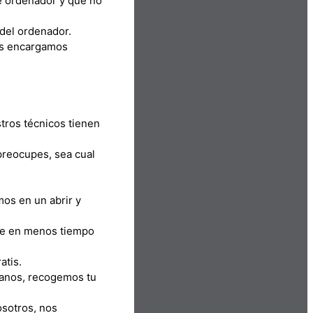
de ordenador y que no
 del ordenador.
nos encargamos
tros técnicos tienen
preocupes, sea cual
mos en un abrir y
pre en menos tiempo
atis.
manos, recogemos tu
osotros, nos