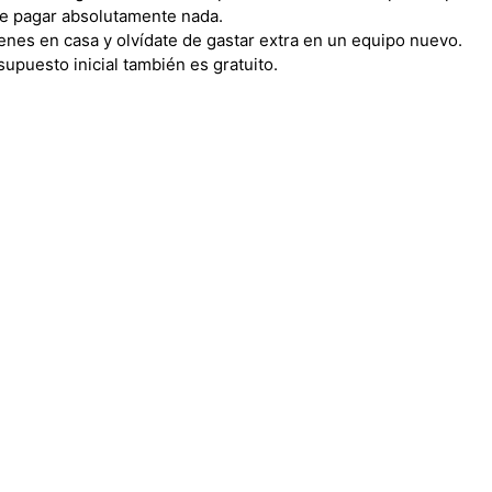
e pagar absolutamente nada.
enes en casa y olvídate de gastar extra en un equipo nuevo.
upuesto inicial también es gratuito.
 dolor sit amet, consectetur adipiscing elit. Ut elit tellus, luc