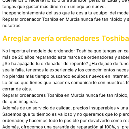
Queremos ofrecerte no solo una atención personalizada y de gr
tengas que gastar más dinero en un equipo nuevo.
Independientemente del uso que le des a tu equipo, del model
Reparar ordenador Toshiba en Murcia nunca fue tan rápido y s
nosotros.
Arreglar avería ordenadores Toshiba
No importa el modelo de ordenador Toshiba que tengas en casa,
más de 20 años reparando esta marca de ordenadores y saben 
¿Se ha apagado tu ordenador de repente? ¿Ha dejado de func
sea la falla, tenemos la experiencia y los conocimientos neces
No pierdas más tiempo buscando equipos nuevos en internet, l
Lo único que tienes que hacer es comunicarte con nuestros té
cerrar de ojos.
Reparar ordenadores Toshiba en Murcia nunca fue tan rápido
del que imaginas.
Además de un servicio de calidad, precios insuperables y una
Sabemos que tu tiempo es valioso y no queremos que lo pierd
ordenador, y hacemos todo lo posible por devolverlo como reci
Además, ofrecemos una garantía de reparación al 100%, si pre