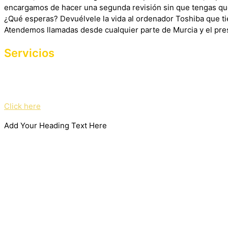
encargamos de hacer una segunda revisión sin que tengas qu
¿Qué esperas? Devuélvele la vida al ordenador Toshiba que ti
Atendemos llamadas desde cualquier parte de Murcia y el pres
Servicios
Haz clic en el botón editar para cambiar este texto. Lorem ipsum
mattis, pulvinar dapibus leo.
Click here
Add Your Heading Text Here