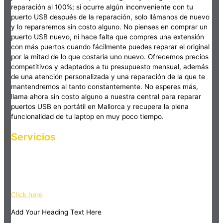
reparación al 100%; si ocurre algún inconveniente con tu
puerto USB después de la reparación, solo llámanos de nuevo
y lo repararemos sin costo alguno. No pienses en comprar un
puerto USB nuevo, ni hace falta que compres una extensión
con más puertos cuando fácilmente puedes reparar el original
por la mitad de lo que costaría uno nuevo. Ofrecemos precios
competitivos y adaptados a tu presupuesto mensual, además
de una atención personalizada y una reparación de la que te
mantendremos al tanto constantemente. No esperes más,
llama ahora sin costo alguno a nuestra central para reparar
puertos USB en portátil en Mallorca y recupera la plena
funcionalidad de tu laptop en muy poco tiempo.
Servicios
Haz clic en el botón editar para cambiar este texto. Lorem
ipsum dolor sit amet, consectetur adipiscing elit. Ut elit tellus,
luctus nec ullamcorper mattis, pulvinar dapibus leo.
Click here
Add Your Heading Text Here