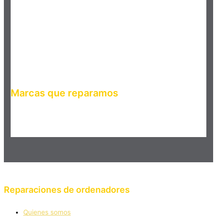
Marcas que reparamos
Haz clic en el botón editar para cambiar este texto. Lorem
ipsum dolor sit amet, consectetur adipiscing elit. Ut elit tellus,
luctus nec ullamcorper mattis, pulvinar dapibus leo.
Reparaciones de ordenadores
Quienes somos