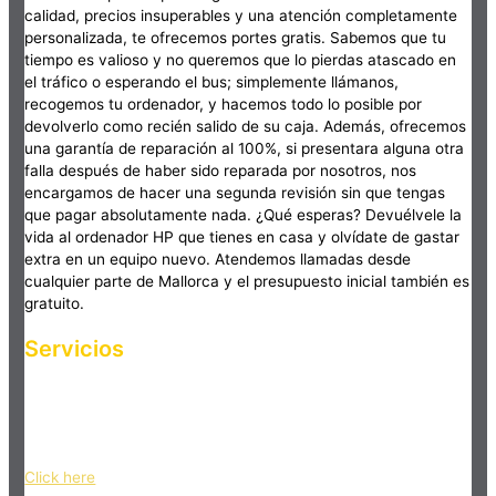
calidad, precios insuperables y una atención completamente
personalizada, te ofrecemos portes gratis. Sabemos que tu
tiempo es valioso y no queremos que lo pierdas atascado en
el tráfico o esperando el bus; simplemente llámanos,
recogemos tu ordenador, y hacemos todo lo posible por
devolverlo como recién salido de su caja. Además, ofrecemos
una garantía de reparación al 100%, si presentara alguna otra
falla después de haber sido reparada por nosotros, nos
encargamos de hacer una segunda revisión sin que tengas
que pagar absolutamente nada. ¿Qué esperas? Devuélvele la
vida al ordenador HP que tienes en casa y olvídate de gastar
extra en un equipo nuevo. Atendemos llamadas desde
cualquier parte de Mallorca y el presupuesto inicial también es
gratuito.
Servicios
Haz clic en el botón editar para cambiar este texto. Lorem
ipsum dolor sit amet, consectetur adipiscing elit. Ut elit tellus,
luctus nec ullamcorper mattis, pulvinar dapibus leo.
Click here