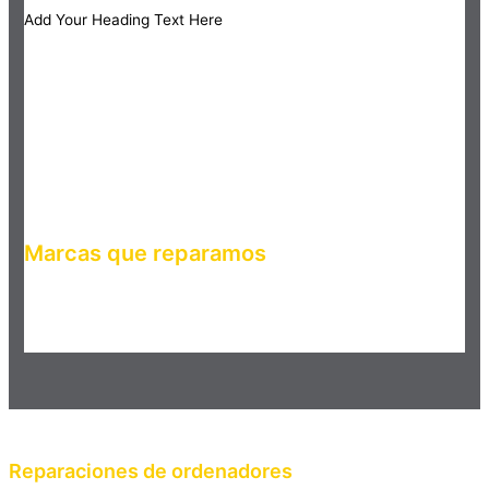
Add Your Heading Text Here
Marcas que reparamos
Haz clic en el botón editar para cambiar este texto. Lorem
ipsum dolor sit amet, consectetur adipiscing elit. Ut elit tellus,
luctus nec ullamcorper mattis, pulvinar dapibus leo.
Reparaciones de ordenadores