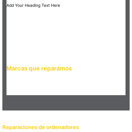
Add Your Heading Text Here
Marcas que reparamos
Haz clic en el botón editar para cambiar este texto. Lorem
ipsum dolor sit amet, consectetur adipiscing elit. Ut elit tellus,
luctus nec ullamcorper mattis, pulvinar dapibus leo.
Reparaciones de ordenadores