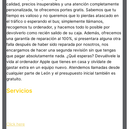
calidad, precios insuperables y una atención completamente
personalizada, te ofrecemos portes gratis. Sabemos que tu
tiempo es valioso y no queremos que lo pierdas atascado en
el tráfico o esperando el bus; simplemente llámanos,
recogemos tu ordenador, y hacemos todo lo posible por
devolverlo como recién salido de su caja. Además, ofrecemos
una garantía de reparación al 100%, si presentara alguna otra
falla después de haber sido reparada por nosotros, nos
encargamos de hacer una segunda revisión sin que tengas
que pagar absolutamente nada. ¿Qué esperas? Devuélvele la
vida al ordenador Apple que tienes en casa y olvídate de
gastar extra en un equipo nuevo. Atendemos llamadas desde
cualquier parte de León y el presupuesto inicial también es
gratuito.
Servicios
Haz clic en el botón editar para cambiar este texto. Lorem
ipsum dolor sit amet, consectetur adipiscing elit. Ut elit tellus,
luctus nec ullamcorper mattis, pulvinar dapibus leo.
Click here