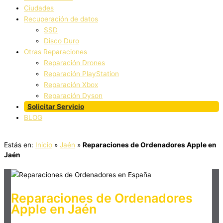
Ciudades
Recuperación de datos
SSD
Disco Duro
Otras Reparaciones
Reparación Drones
Reparación PlayStation
Reparación Xbox
Reparación Dyson
Solicitar Servicio
BLOG
Estás en:
Inicio
»
Jaén
»
Reparaciones de Ordenadores Apple en
Jaén
Reparaciones de Ordenadores
Apple en Jaén