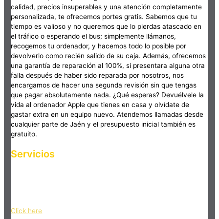
calidad, precios insuperables y una atención completamente
personalizada, te ofrecemos portes gratis. Sabemos que tu
tiempo es valioso y no queremos que lo pierdas atascado en
el tráfico o esperando el bus; simplemente llámanos,
recogemos tu ordenador, y hacemos todo lo posible por
devolverlo como recién salido de su caja. Además, ofrecemos
una garantía de reparación al 100%, si presentara alguna otra
falla después de haber sido reparada por nosotros, nos
encargamos de hacer una segunda revisión sin que tengas
que pagar absolutamente nada. ¿Qué esperas? Devuélvele la
vida al ordenador Apple que tienes en casa y olvídate de
gastar extra en un equipo nuevo. Atendemos llamadas desde
cualquier parte de Jaén y el presupuesto inicial también es
gratuito.
Servicios
Haz clic en el botón editar para cambiar este texto. Lorem
ipsum dolor sit amet, consectetur adipiscing elit. Ut elit tellus,
luctus nec ullamcorper mattis, pulvinar dapibus leo.
Click here