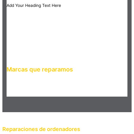
Add Your Heading Text Here
Marcas que reparamos
Haz clic en el botón editar para cambiar este texto. Lorem
ipsum dolor sit amet, consectetur adipiscing elit. Ut elit tellus,
luctus nec ullamcorper mattis, pulvinar dapibus leo.
Reparaciones de ordenadores