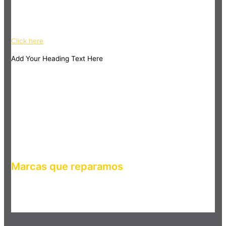
Haz clic en el botón editar para cambiar este texto. Lorem
ipsum dolor sit amet, consectetur adipiscing elit. Ut elit tellus,
luctus nec ullamcorper mattis, pulvinar dapibus leo.
Click here
Add Your Heading Text Here
Marcas que reparamos
Haz clic en el botón editar para cambiar este texto. Lorem
ipsum dolor sit amet, consectetur adipiscing elit. Ut elit tellus,
luctus nec ullamcorper mattis, pulvinar dapibus leo.