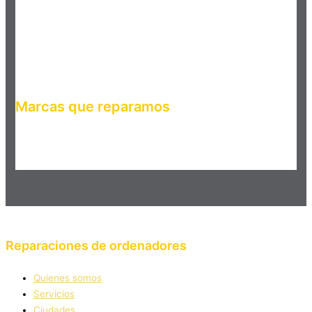
Marcas que reparamos
Haz clic en el botón editar para cambiar este texto. Lorem
ipsum dolor sit amet, consectetur adipiscing elit. Ut elit tellus,
luctus nec ullamcorper mattis, pulvinar dapibus leo.
Reparaciones de ordenadores
Quienes somos
Servicios
Ciudades