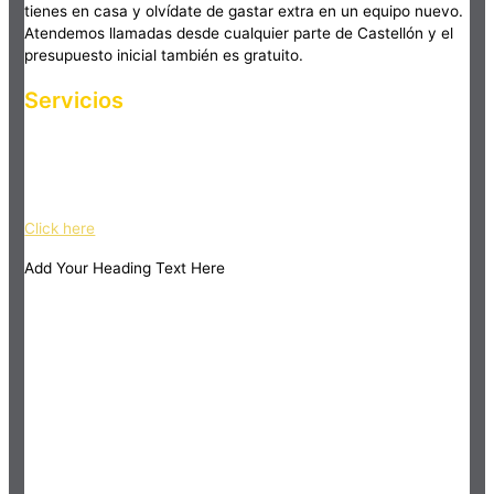
tienes en casa y olvídate de gastar extra en un equipo nuevo.
Atendemos llamadas desde cualquier parte de Castellón y el
presupuesto inicial también es gratuito.
Servicios
Haz clic en el botón editar para cambiar este texto. Lorem
ipsum dolor sit amet, consectetur adipiscing elit. Ut elit tellus,
luctus nec ullamcorper mattis, pulvinar dapibus leo.
Click here
Add Your Heading Text Here