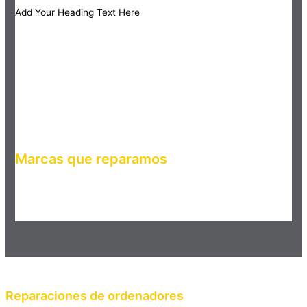
Add Your Heading Text Here
Marcas que reparamos
Haz clic en el botón editar para cambiar este texto. Lorem
ipsum dolor sit amet, consectetur adipiscing elit. Ut elit tellus,
luctus nec ullamcorper mattis, pulvinar dapibus leo.
Reparaciones de ordenadores