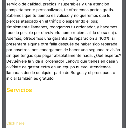
servicio de calidad, precios insuperables y una atención
completamente personalizada, te ofrecemos portes gratis.
Sabemos que tu tiempo es valioso y no queremos que lo
pierdas atascado en el tráfico o esperando el bus;
simplemente llámanos, recogemos tu ordenador, y hacemos
todo lo posible por devolverlo como recién salido de su caja.
Además, ofrecemos una garantía de reparación al 100%, si
presentara alguna otra falla después de haber sido reparada
por nosotros, nos encargamos de hacer una segunda revisión
sin que tengas que pagar absolutamente nada. ¿Qué esperas?
Devuélvele la vida al ordenador Lenovo que tienes en casa y
olvídate de gastar extra en un equipo nuevo. Atendemos
llamadas desde cualquier parte de Burgos y el presupuesto
inicial también es gratuito.
Servicios
Haz clic en el botón editar para cambiar este texto. Lorem
ipsum dolor sit amet, consectetur adipiscing elit. Ut elit tellus,
luctus nec ullamcorper mattis, pulvinar dapibus leo.
Click here